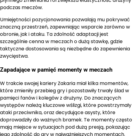
płynnego zmieniania ról zwiększa elastyczność drużyny
podczas meczów.
Umiejętności pozycjonowania pozwalają mu pokrywać
znaczną przestrzeń, zapewniając wsparcie zarówno w
obronie, jak i ataku. Ta zdolność adaptacji jest
szczególnie cenna w meczach o dużą stawkę, gdzie
taktyczne dostosowania są niezbędne do zapewnienia
zwycięstwa.
Zapadające w pamięć momenty w meczach
W trakcie swojej kariery Zakaria miał kilka momentów,
które zmieniły przebieg gry i pozostawiły trwały ślad w
pamięci fanów i kolegów z drużyny. Do znaczących
występów należą kluczowe wślizgi, które powstrzymały
ataki przeciwnika, oraz decydujące asysty, które
doprowadziły do ważnych bramek. Te momenty często
mają miejsce w sytuacjach pod dużą presją, pokazując
jego zdolność do gry w najważniejszych momentach.