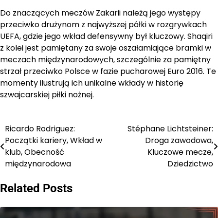
Do znaczących meczów Zakarii należą jego występy
przeciwko drużynom z najwyższej półki w rozgrywkach
UEFA, gdzie jego wkład defensywny był kluczowy. Shaqiri
z kolei jest pamiętany za swoje oszałamiające bramki w
meczach międzynarodowych, szczególnie za pamiętny
strzał przeciwko Polsce w fazie pucharowej Euro 2016. Te
momenty ilustrują ich unikalne wkłady w historię
szwajcarskiej piłki nożnej.
Ricardo Rodriguez:
Stéphane Lichtsteiner:
Post
Początki kariery, Wkład w
Droga zawodowa,
navigation
klub, Obecność
Kluczowe mecze,
międzynarodowa
Dziedzictwo
Related Posts