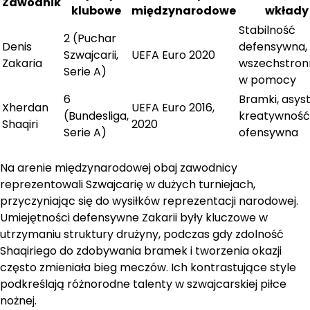
Zawodnik
klubowe
międzynarodowe
wkłady
Stabilność
2 (Puchar
Denis
defensywna,
Szwajcarii,
UEFA Euro 2020
Zakaria
wszechstron
Serie A)
w pomocy
6
Bramki, asyst
Xherdan
UEFA Euro 2016,
(Bundesliga,
kreatywność
Shaqiri
2020
Serie A)
ofensywna
Na arenie międzynarodowej obaj zawodnicy
reprezentowali Szwajcarię w dużych turniejach,
przyczyniając się do wysiłków reprezentacji narodowej.
Umiejętności defensywne Zakarii były kluczowe w
utrzymaniu struktury drużyny, podczas gdy zdolność
Shaqiriego do zdobywania bramek i tworzenia okazji
często zmieniała bieg meczów. Ich kontrastujące style
podkreślają różnorodne talenty w szwajcarskiej piłce
nożnej.