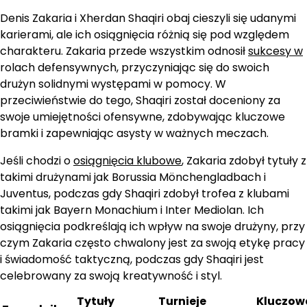
Denis Zakaria i Xherdan Shaqiri obaj cieszyli się udanymi
karierami, ale ich osiągnięcia różnią się pod względem
charakteru. Zakaria przede wszystkim odnosił
sukcesy w
rolach defensywnych, przyczyniając się do swoich
drużyn solidnymi występami w pomocy. W
przeciwieństwie do tego, Shaqiri został doceniony za
swoje umiejętności ofensywne, zdobywając kluczowe
bramki i zapewniając asysty w ważnych meczach.
Jeśli chodzi o
osiągnięcia klubowe
, Zakaria zdobył tytuły z
takimi drużynami jak Borussia Mönchengladbach i
Juventus, podczas gdy Shaqiri zdobył trofea z klubami
takimi jak Bayern Monachium i Inter Mediolan. Ich
osiągnięcia podkreślają ich wpływ na swoje drużyny, przy
czym Zakaria często chwalony jest za swoją etykę pracy
i świadomość taktyczną, podczas gdy Shaqiri jest
celebrowany za swoją kreatywność i styl.
Tytuły
Turnieje
Kluczow