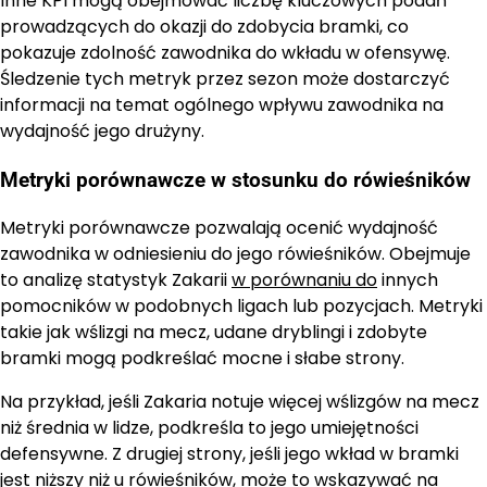
Inne KPI mogą obejmować liczbę kluczowych podań
prowadzących do okazji do zdobycia bramki, co
pokazuje zdolność zawodnika do wkładu w ofensywę.
Śledzenie tych metryk przez sezon może dostarczyć
informacji na temat ogólnego wpływu zawodnika na
wydajność jego drużyny.
Metryki porównawcze w stosunku do rówieśników
Metryki porównawcze pozwalają ocenić wydajność
zawodnika w odniesieniu do jego rówieśników. Obejmuje
to analizę statystyk Zakarii
w porównaniu do
innych
pomocników w podobnych ligach lub pozycjach. Metryki
takie jak wślizgi na mecz, udane dryblingi i zdobyte
bramki mogą podkreślać mocne i słabe strony.
Na przykład, jeśli Zakaria notuje więcej wślizgów na mecz
niż średnia w lidze, podkreśla to jego umiejętności
defensywne. Z drugiej strony, jeśli jego wkład w bramki
jest niższy niż u rówieśników, może to wskazywać na