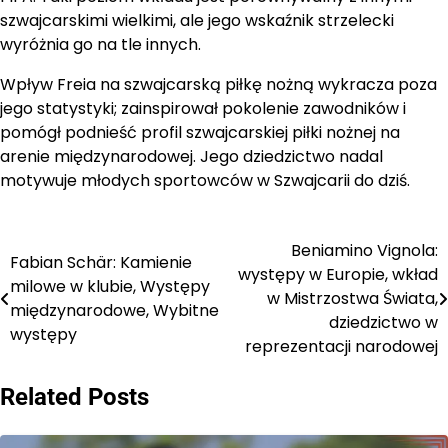
szwajcarskimi wielkimi, ale jego wskaźnik strzelecki
wyróżnia go na tle innych.
Wpływ Freia na szwajcarską piłkę nożną wykracza poza
jego statystyki; zainspirował pokolenie zawodników i
pomógł podnieść profil szwajcarskiej piłki nożnej na
arenie międzynarodowej. Jego dziedzictwo nadal
motywuje młodych sportowców w Szwajcarii do dziś.
Beniamino Vignola:
Post
Fabian Schär: Kamienie
występy w Europie, wkład
milowe w klubie, Występy
navigation
w Mistrzostwa Świata,
międzynarodowe, Wybitne
dziedzictwo w
występy
reprezentacji narodowej
Related Posts