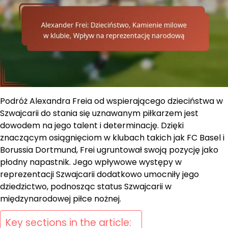
Podróż Alexandra Freia od wspierającego dzieciństwa w
Szwajcarii do stania się uznawanym piłkarzem jest
dowodem na jego talent i determinację. Dzięki
znaczącym osiągnięciom w klubach takich jak FC Basel i
Borussia Dortmund, Frei ugruntował swoją pozycję jako
płodny napastnik. Jego wpływowe występy w
reprezentacji Szwajcarii dodatkowo umocniły jego
dziedzictwo, podnosząc status Szwajcarii w
międzynarodowej piłce nożnej.
Key sections in the article: