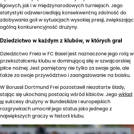
ligowych, jak i w międzynarodowych turniejach. Jego
statystyki odzwierciedlają konsekwentną zdolność do
zdobywania goli w sytuacjach wysokiej presji, zwiększając
ogólną konkurencyjność drużyny.
Dziedzictwo w każdym z klubów, w których grał
Dziedzictwo Freia w FC Basel jest naznaczone jego rolą w
przekształceniu klubu w dominującą siłę w szwajcarskiej
piłce nożnej. Jest pamiętany nie tylko za swoje gole, ale
także za swoje przywództwo i zaangażowanie na boisku.
W Borussii Dortmund Frei pozostawił niezatarte ślady,
stając się ukochaną postacią wśród kibiców. Jego
wkład
w
sukcesy drużyny w Bundeslidze i europejskich
rozgrywkach umocnił jego status jako jednego z
największych graczy w historii klubu.