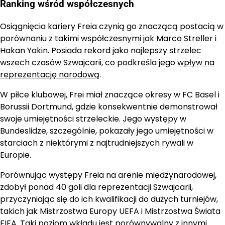
Ranking wśród współczesnych
Osiągnięcia kariery Freia czynią go znaczącą postacią w
porównaniu z takimi współczesnymi jak Marco Streller i
Hakan Yakin. Posiada rekord jako najlepszy strzelec
wszech czasów Szwajcarii, co podkreśla jego
wpływ na
reprezentację narodową
.
W piłce klubowej, Frei miał znaczące okresy w FC Basel i
Borussii Dortmund, gdzie konsekwentnie demonstrował
swoje umiejętności strzeleckie. Jego występy w
Bundeslidze, szczególnie, pokazały jego umiejętności w
starciach z niektórymi z najtrudniejszych rywali w
Europie.
Porównując występy Freia na arenie międzynarodowej,
zdobył ponad 40 goli dla reprezentacji Szwajcarii,
przyczyniając się do ich kwalifikacji do dużych turniejów,
takich jak Mistrzostwa Europy UEFA i Mistrzostwa Świata
FIFA. Taki poziom wkładu jest porównywalny z innymi