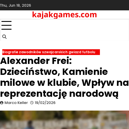
Skip
Thu, Jun 18, 2026
to
kajakgames.com
content
Biografie zawodników szwajcarskich gwiazd futbolu
Alexander Frei:
Dzieciństwo, Kamienie
milowe w klubie, Wpływ na
reprezentację narodową
Marco Keller
19/02/2026